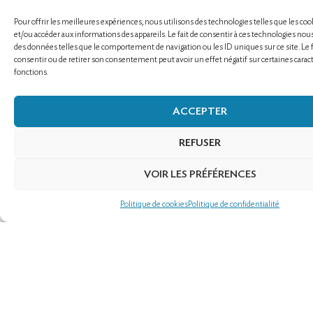
Afin de gérer vos demandes d’informations et de réservations, ain
programme de fidélité ;
Pour offrir les meilleures expériences, nous utilisons des technologies telles que les co
Pour améliorer et personnaliser les services de la société exploita
et/ou accéder aux informations des appareils. Le fait de consentir à ces technologies nou
faciliter votre navigation sur le site web ;
des données telles que le comportement de navigation ou les ID uniques sur ce site. Le f
Pour gérer et suivre l’ensemble de la relation client ;
consentir ou de retirer son consentement peut avoir un effet négatif sur certaines caract
fonctions.
Gérer l’inscription aux actualités et offres promotionnelles de la s
exploitante (newsletter) ;
Pour gérer toutes vos demandes d’accès selon la législation en vig
ACCEPTER
Gérer des impayés et du contentieux ;
Gérer des demandes de candidatures dans le cadre des offres d’
REFUSER
société exploitante qui ont retenu votre attention, ou toute dem
candidature spontanée ;
VOIR LES PRÉFÉRENCES
La mesure de la qualité et de la satisfaction.
En l’absence de réponse aux informations obligatoires, votre demande n
Politique de cookies
Politique de confidentialité
prise en compte.
ENGAGEMENTS DE LA SOCIÉTÉ
EXPLOITANTE EN MATIÈRE DE
PROTECTION DES DONNÉES
PERSONNELLES